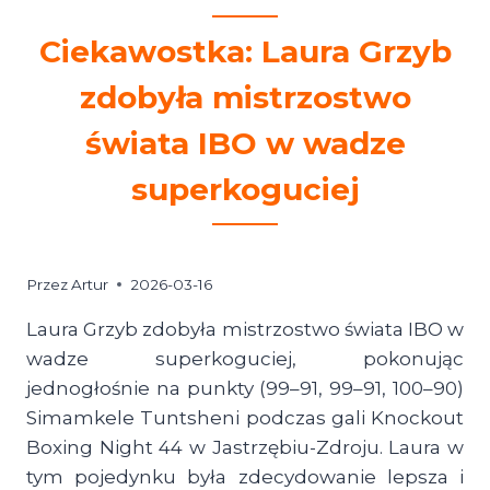
WSPOMINAJĄ
SIĘ
Ciekawostka: Laura Grzyb
W
HYMNACH?
zdobyła mistrzostwo
świata IBO w wadze
superkoguciej
Przez
Artur
2026-03-16
Laura Grzyb zdobyła mistrzostwo świata IBO w
wadze superkoguciej, pokonując
jednogłośnie na punkty (99–91, 99–91, 100–90)
Simamkele Tuntsheni podczas gali Knockout
Boxing Night 44 w Jastrzębiu-Zdroju. Laura w
tym pojedynku była zdecydowanie lepsza i