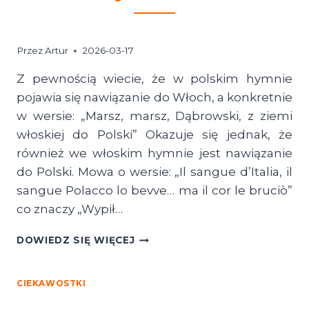
Przez
Artur
2026-03-17
Z pewnością wiecie, że w polskim hymnie
pojawia się nawiązanie do Włoch, a konkretnie
w wersie: „Marsz, marsz, Dąbrowski, z ziemi
włoskiej do Polski” Okazuje się jednak, że
również we włoskim hymnie jest nawiązanie
do Polski. Mowa o wersie: „Il sangue d’Italia, il
sangue Polacco lo bevve… ma il cor le bruciò”
co znaczy „Wypił…
CIEKAWOSTKA:
DOWIEDZ SIĘ WIĘCEJ
DLACZEGO
POLSKA
I
CIEKAWOSTKI
WŁOCHY