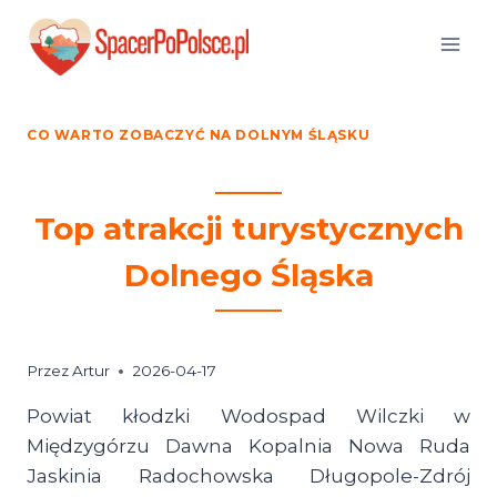
Przejdź
do
treści
CO WARTO ZOBACZYĆ NA DOLNYM ŚLĄSKU
Top atrakcji turystycznych
Dolnego Śląska
Przez
Artur
2026-04-17
Powiat kłodzki Wodospad Wilczki w
Międzygórzu Dawna Kopalnia Nowa Ruda
Jaskinia Radochowska Długopole-Zdrój