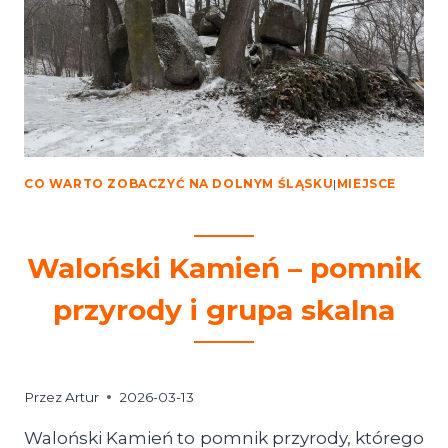
NA
5
KM
W
KATEGORII
M75
PODCZAS
BEMORE5K
CO WARTO ZOBACZYĆ NA DOLNYM ŚLĄSKU
|
MIEJSCE
Waloński Kamień – pomnik
przyrody i grupa skalna
Przez
Artur
2026-03-13
Waloński Kamień to pomnik przyrody, którego