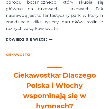
ogrodu botanicznego, który skupia się
głównie na drzewach i krzewach. Tak
naprawdę jest to fantastyczny park, w którym
znajdziecie kilka tysięcy gatunków roślin z
różnych zakątków świata….
ARBORETUM
DOWIEDZ SIĘ WIĘCEJ
W
KÓRNIKU
–
CIEKAWOSTKI
CO
ZOBACZYĆ,
CENY
Ciekawostka: Dlaczego
BILETÓW
I
Polska i Włochy
JAK
NAJLEPIEJ
wspominają się w
DOJECHAĆ?
hymnach?