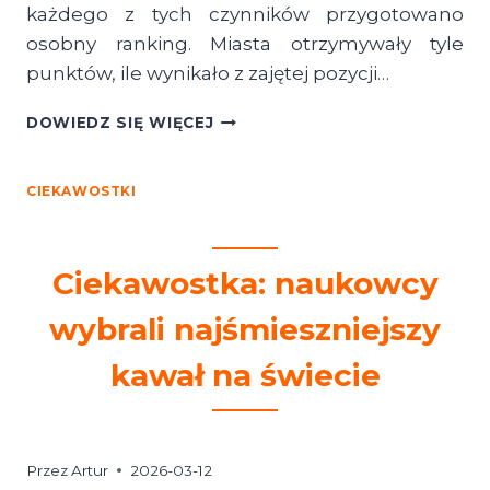
każdego z tych czynników przygotowano
osobny ranking. Miasta otrzymywały tyle
punktów, ile wynikało z zajętej pozycji…
CIEKAWOSTKA:
DOWIEDZ SIĘ WIĘCEJ
RZESZÓW
I
POZNAŃ
CIEKAWOSTKI
NAJLEPSZYMI
MIASTAMI
DO
Ciekawostka: naukowcy
ŻYCIA
W
wybrali najśmieszniejszy
POLSCE
WEDŁUG
kawał na świecie
RANKINGU
BUSINESS
INSIDER
(MARZEC
2026)
Przez
Artur
2026-03-12