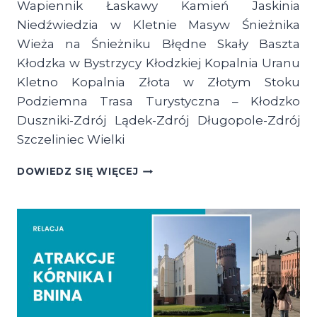
Wapiennik Łaskawy Kamień Jaskinia
Niedźwiedzia w Kletnie Masyw Śnieżnika
Wieża na Śnieżniku Błędne Skały Baszta
Kłodzka w Bystrzycy Kłodzkiej Kopalnia Uranu
Kletno Kopalnia Złota w Złotym Stoku
Podziemna Trasa Turystyczna – Kłodzko
Duszniki-Zdrój Lądek-Zdrój Długopole-Zdrój
Szczeliniec Wielki
TOP
DOWIEDZ SIĘ WIĘCEJ
ATRAKCJI
TURYSTYCZNYCH
DOLNEGO
ŚLĄSKA