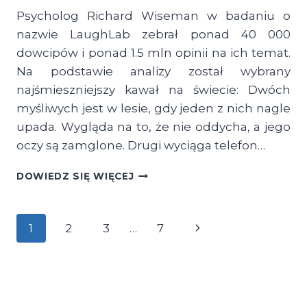
Psycholog Richard Wiseman w badaniu o
nazwie LaughLab zebrał ponad 40 000
dowcipów i ponad 1.5 mln opinii na ich temat.
Na podstawie analizy został wybrany
najśmieszniejszy kawał na świecie: Dwóch
myśliwych jest w lesie, gdy jeden z nich nagle
upada. Wygląda na to, że nie oddycha, a jego
oczy są zamglone. Drugi wyciąga telefon…
CIEKAWOSTKA:
DOWIEDZ SIĘ WIĘCEJ
NAUKOWCY
WYBRALI
NAJŚMIESZNIEJSZY
Następna
1
2
3
…
7
KAWAŁ
Nawigacja
NA
strona
ŚWIECIE
strony