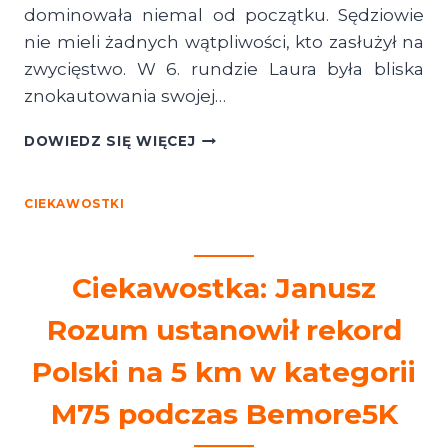
dominowała niemal od początku. Sędziowie
nie mieli żadnych wątpliwości, kto zasłużył na
zwycięstwo. W 6. rundzie Laura była bliska
znokautowania swojej…
CIEKAWOSTKA:
DOWIEDZ SIĘ WIĘCEJ
LAURA
GRZYB
ZDOBYŁA
CIEKAWOSTKI
MISTRZOSTWO
ŚWIATA
IBO
Ciekawostka: Janusz
W
WADZE
Rozum ustanowił rekord
SUPERKOGUCIEJ
Polski na 5 km w kategorii
M75 podczas Bemore5K