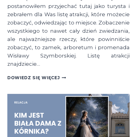
postanowiłem przyjechać tutaj jako turysta i
zebrałem dla Was listę atrakcji, które możecie
zobaczyć, odwiedzając to miejsce. Zobaczenie
wszystkiego to nawet cały dzień zwiedzania,
ale najważniejsze rzeczy, które powinniście
zobaczyć, to zamek, arboretum i promenada
Wisławy Szymborskiej. Listę atrakcji
znajdziecie…
KÓRNIK
DOWIEDZ SIĘ WIĘCEJ
I
BNIN
–
CO
ZOBACZYĆ
W
JEDEN
DZIEŃ?
GOTOWY