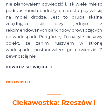
nie planowałem odwiedzić i, jak wiele miejsc
podczas moich podróży, po prostu pojawił się
na mojej drodze. Jest to grupa skalna
znajdująca się przy jednym z
rekomendowanych parkingów prowadzących
do wodospadu Podgórnej. To na tyle ciekawy
obiekt, że zanim ruszyłem w stronę
wodospadu, postanowiłem go odwiedzić. Z
pewnością nie…
WALOŃSKI
DOWIEDZ SIĘ WIĘCEJ
KAMIEŃ
–
POMNIK
CIEKAWOSTKI
PRZYRODY
I
GRUPA
Ciekawostka: Rzeszów i
SKALNA