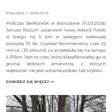
Przez
Artur
2026-03-15
Podczas BeMore5K w Warszawie (15.03.2026)
Janusz Rozum ustanowił nowy rekord Polski
w biegu na 5 km w kategorii wiekowej
powyżej 75 lat. Uzyskał fenomenalny czas 22
minut i 35 sekund, co przekłada się na tempo
4:31/km. Jest to czas, który klasyfikowałby go w
gronie dobrych amatorów, z których
większość nie jest wstanie pobiec tak szybko….
CIEKAWOSTKA:
DOWIEDZ SIĘ WIĘCEJ
JANUSZ
ROZUM
USTANOWIŁ
REKORD
POLSKI