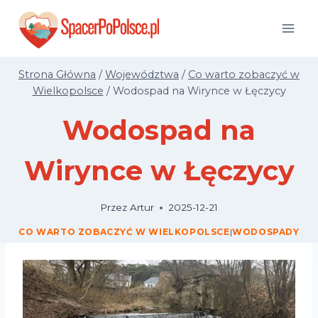
Przejdź
do
treści
Strona Główna
/
Województwa
/
Co warto zobaczyć w
Wielkopolsce
/
Wodospad na Wirynce w Łęczycy
Wodospad na
Wirynce w Łęczycy
Przez
Artur
2025-12-21
CO WARTO ZOBACZYĆ W WIELKOPOLSCE
|
WODOSPADY