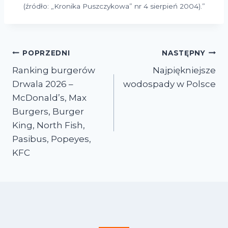
(źródło: „Kronika Puszczykowa” nr 4 sierpień 2004).”
POPRZEDNI
NASTĘPNY
Nawigacja
Ranking burgerów
Najpiękniejsze
Drwala 2026 –
wodospady w Polsce
wpisu
McDonald’s, Max
Burgers, Burger
King, North Fish,
Pasibus, Popeyes,
KFC