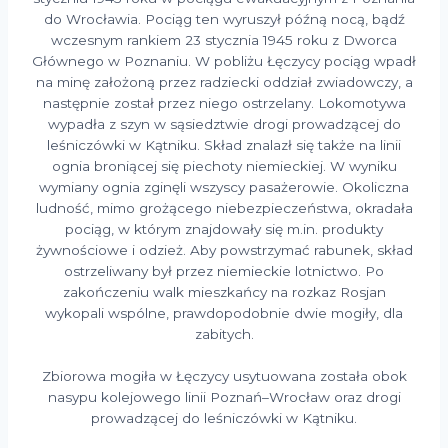
do Wrocławia. Pociąg ten wyruszył późną nocą, bądź
wczesnym rankiem 23 stycznia 1945 roku z Dworca
Głównego w Poznaniu. W pobliżu Łęczycy pociąg wpadł
na minę założoną przez radziecki oddział zwiadowczy, a
następnie został przez niego ostrzelany. Lokomotywa
wypadła z szyn w sąsiedztwie drogi prowadzącej do
leśniczówki w Kątniku. Skład znalazł się także na linii
ognia broniącej się piechoty niemieckiej. W wyniku
wymiany ognia zginęli wszyscy pasażerowie. Okoliczna
ludność, mimo grożącego niebezpieczeństwa, okradała
pociąg, w którym znajdowały się m.in. produkty
żywnościowe i odzież. Aby powstrzymać rabunek, skład
ostrzeliwany był przez niemieckie lotnictwo. Po
zakończeniu walk mieszkańcy na rozkaz Rosjan
wykopali wspólne, prawdopodobnie dwie mogiły, dla
zabitych.
Zbiorowa mogiła w Łęczycy usytuowana została obok
nasypu kolejowego linii Poznań–Wrocław oraz drogi
prowadzącej do leśniczówki w Kątniku.