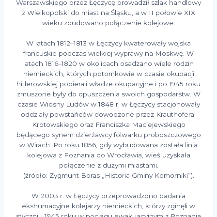
Warszawskiego przez Łęczycę prowadził szlak handlowy
z Wielkopolski do miast na Śląsku, a w II połowie XIX
wieku zbudowano połączenie kolejowe.
W latach 1812–1813 w Łęczycy kwaterowały wojska
francuskie podczas wielkiej wyprawy na Moskwę. W
latach 1816–1820 w okolicach osadzano wiele rodzin
niemieckich, których potomkowie w czasie okupacji
hitlerowskiej popierali władze okupacyjne i po 1945 roku
zmuszone były do opuszczenia swoich gospodarstw. W
czasie Wiosny Ludów w 1848 r. w Łęczycy stacjonowały
oddziały powstańców dowodzone przez Krauthofera-
Krotowskiego oraz Franciszka Maciejewskiego
będącego synem dzierżawcy folwarku proboszczowego
w Wirach. Po roku 1856, gdy wybudowana została linia
kolejowa z Poznania do Wrocławia, wieś uzyskała
połączenie z dużymi miastami.
(źródło: Zygmunt Boras „Historia Gminy Komorniki”).
W 2003 r. w Łęczycy przeprowadzono badania
ekshumacyjne kolejarzy niemieckich, którzy zginęli w
styczniu 1945 roku w pociągu ewakuacyjnym z Poznania