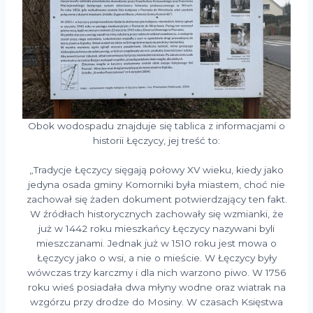
Obok wodospadu znajduje się tablica z informacjami o
historii Łęczycy, jej treść to:
„Tradycje Łęczycy sięgają połowy XV wieku, kiedy jako
jedyna osada gminy Komorniki była miastem, choć nie
zachował się żaden dokument potwierdzający ten fakt.
W źródłach historycznych zachowały się wzmianki, że
już w 1442 roku mieszkańcy Łęczycy nazywani byli
mieszczanami. Jednak już w 1510 roku jest mowa o
Łęczycy jako o wsi, a nie o mieście. W Łęczycy były
wówczas trzy karczmy i dla nich warzono piwo. W 1756
roku wieś posiadała dwa młyny wodne oraz wiatrak na
wzgórzu przy drodze do Mosiny. W czasach Księstwa