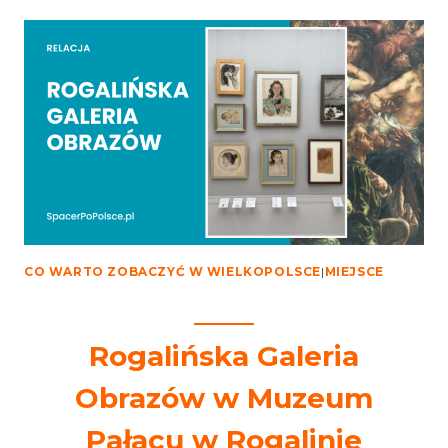
MUZEUM
KARKONOSZY
W
KARPACZU
CO WARTO ZOBACZYĆ W WIELKOPOLSCE
|
MIEJSCE
Rogalińska Galeria
Obrazów w Muzeum
Pałacu w Rogalinie