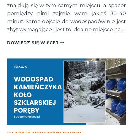
znajdują się w tym samym miejscu, a spacer
pomiędzy nimi zajmie wam jakieś 30–40
minut. Samo dojście do wodospadów nie jest
zbyt wymagające i jest to idealne miejsce na…
WODOSPAD
DOWIEDZ SIĘ WIĘCEJ
PODGÓRNEJ
I
KASKADY
MYI
–
MALOWNICZA
TRASA
DO
DWÓCH
WODOSPADÓW
W
PRZESIECE