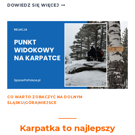
ZAMEK
DOWIEDZ SIĘ WIĘCEJ
KSIĘCIA
HENRYKA
W
STANISZOWIE
NA
GÓRZE
GRODNA
CO WARTO ZOBACZYĆ NA DOLNYM
ŚLĄSKU
|
GÓRA
|
MIEJSCE
Karpatka to najlepszy