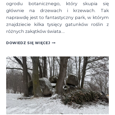
ogrodu botanicznego, który skupia się
głównie na drzewach i krzewach. Tak
naprawdę jest to fantastyczny park, w którym
znajdziecie kilka tysięcy gatunków roślin z
różnych zakątków świata….
ARBORETUM
DOWIEDZ SIĘ WIĘCEJ
W
KÓRNIKU
–
CO
ZOBACZYĆ,
CENY
BILETÓW
I
JAK
NAJLEPIEJ
DOJECHAĆ?