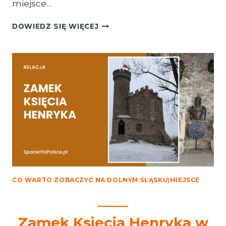
miejsce…
PLATFORMA
DOWIEDZ SIĘ WIĘCEJ
WIDOKOWA
NA
ZBÓJECKICH
SKAŁACH
W
OKOLICY
SZKLARSKIEJ
PORĘBY
CO WARTO ZOBACZYĆ NA DOLNYM ŚLĄSKU
|
MIEJSCE
Zamek Księcia Henryka w