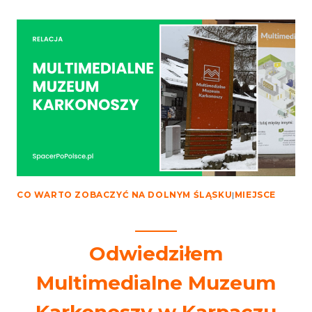
NAJLEPSZY
PUNKT
WIDOKOWY
W
KARPACZU
CO WARTO ZOBACZYĆ NA DOLNYM ŚLĄSKU
|
MIEJSCE
Odwiedziłem
Multimedialne Muzeum
Karkonoszy w Karpaczu