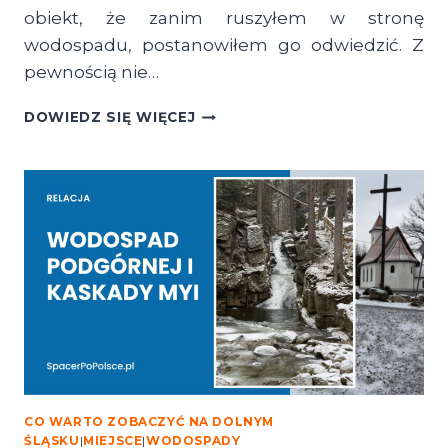
obiekt, że zanim ruszyłem w stronę
wodospadu, postanowiłem go odwiedzić. Z
pewnością nie…
WALOŃSKI
DOWIEDZ SIĘ WIĘCEJ
KAMIEŃ
–
POMNIK
PRZYRODY
I
GRUPA
SKALNA
CO WARTO ZOBACZYĆ NA DOLNYM
ŚLĄSKU
|
MIEJSCE
|
WODOSPADY