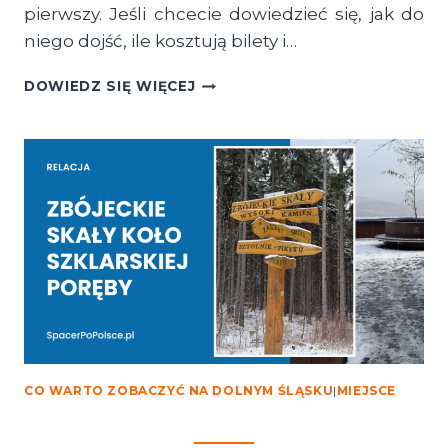
pierwszy. Jeśli chcecie dowiedzieć się, jak do
niego dojść, ile kosztują bilety i…
WODOSPAD
DOWIEDZ SIĘ WIĘCEJ
KAMIEŃCZYKA,
SZLAK
ZE
SZKLARSKIEJ
PORĘBY
CO WARTO ZOBACZYĆ NA DOLNYM ŚLĄSKU
|
MIEJSCE