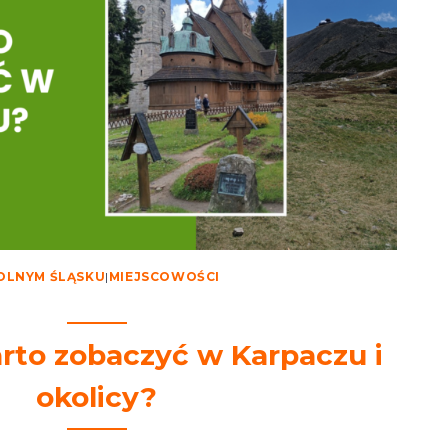
OLNYM ŚLĄSKU
|
MIEJSCOWOŚCI
arto zobaczyć w Karpaczu i
okolicy?