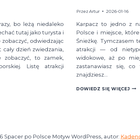
Przez
Artur
2026-01-16
razy, bo leżą niedaleko
Karpacz to jedno z na
ać tutaj jako turysta i
Polsce i miejsce, któr
ie zobaczyć, odwiedzając
Śnieżkę. Tymczasem te
 cały dzień zwiedzania,
atrakcji — od niety
ie zobaczyć, to zamek,
widokowe, aż po miej
kiej. Listę atrakcji
zastanawiasz się, co
znajdziesz…
TO
DOWIEDZ SIĘ WIĘCEJ
51!
CO
WA
ZOB
W
KAR
I
6 Spacer po Polsce Motyw WordPress, autor:
Kaden
OKO