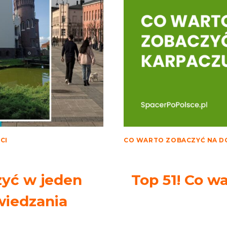
CI
CO WARTO ZOBACZYĆ NA D
zyć w jeden
Top 51! Co w
wiedzania