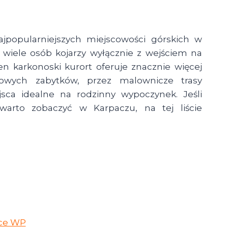
jpopularniejszych miejscowości górskich w
e wiele osób kojarzy wyłącznie z wejściem na
n karkonoski kurort oferuje znacznie więcej
powych zabytków, przez malownicze trasy
sca idealne na rodzinny wypoczynek. Jeśli
 warto zobaczyć w Karpaczu, na tej liście
P
RTO
ACZYĆ
PACZU
ce WP
LICY?