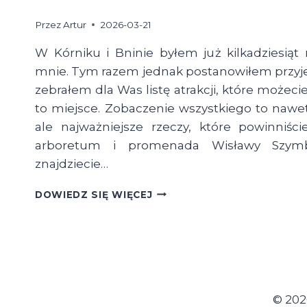
Przez
Artur
2026-03-21
W Kórniku i Bninie byłem już kilkadziesiąt 
mnie. Tym razem jednak postanowiłem przyjech
zebrałem dla Was listę atrakcji, które możec
to miejsce. Zobaczenie wszystkiego to nawet
ale najważniejsze rzeczy, które powinniśc
arboretum i promenada Wisławy Szymbors
znajdziecie…
KÓRNIK
DOWIEDZ SIĘ WIĘCEJ
I
BNIN
–
CO
ZOBACZYĆ
W
JEDEN
© 202
DZIEŃ?